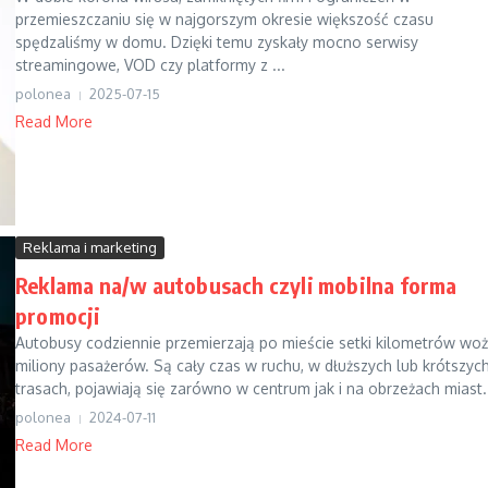
przemieszczaniu się w najgorszym okresie większość czasu
spędzaliśmy w domu. Dzięki temu zyskały mocno serwisy
streamingowe, VOD czy platformy z ...
polonea
2025-07-15
Read More
Reklama i marketing
Reklama na/w autobusach czyli mobilna forma
promocji
Autobusy codziennie przemierzają po mieście setki kilometrów wo
miliony pasażerów. Są cały czas w ruchu, w dłuższych lub krótszyc
trasach, pojawiają się zarówno w centrum jak i na obrzeżach miast..
polonea
2024-07-11
Read More