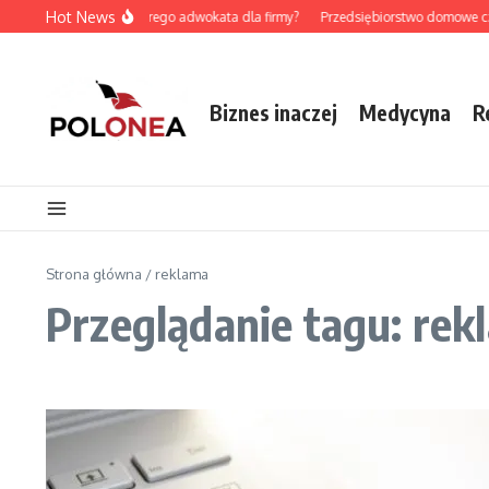
Przejdź do treści
Hot News
Jak wybrać dobrego adwokata dla firmy?
Przedsiębiorstwo domowe czy
Biznes inaczej
Medycyna
R
Strona główna
/
reklama
Przeglądanie tagu: rek