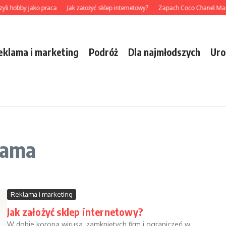
li hobby jako praca
Jak założyć sklep internetowy?
Zapach Coco Chanel Madem
eklama i marketing
Podróż
Dla najmłodszych
Uro
lama
Reklama i marketing
Jak założyć sklep internetowy?
W dobie korona wirusa, zamkniętych firm i ograniczeń w