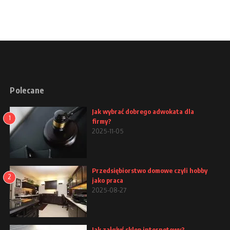
Polecane
Jak wybrać dobrego adwokata dla
1
firmy?
2025-11-05
Przedsiębiorstwo domowe czyli hobby
2
jako praca
2025-08-27
Jak założyć sklep internetowy?