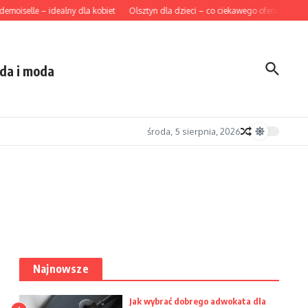
oiselle – idealny dla kobiet
Olsztyn dla dzieci – co ciekawego oferuje miasto
da i moda
środa, 5 sierpnia, 2026
Najnowsze
Jak wybrać dobrego adwokata dla