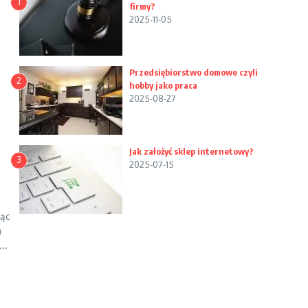
1
firmy?
2025-11-05
Przedsiębiorstwo domowe czyli
2
hobby jako praca
2025-08-27
Jak założyć sklep internetowy?
3
2025-07-15
żąc
h
..